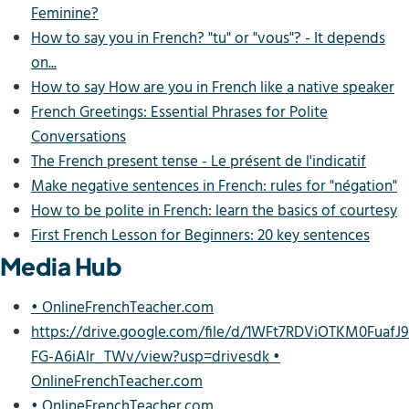
Feminine?
How to say you in French? "tu" or "vous"? - It depends
on...
How to say How are you in French like a native speaker
French Greetings: Essential Phrases for Polite
Conversations
The French present tense - Le présent de l'indicatif
Make negative sentences in French: rules for "négation"
How to be polite in French: learn the basics of courtesy
First French Lesson for Beginners: 20 key sentences
Media Hub
• OnlineFrenchTeacher.com
https://drive.google.com/file/d/1WFt7RDViOTKM0FuafJ9
FG-A6iAlr_TWv/view?usp=drivesdk •
OnlineFrenchTeacher.com
• OnlineFrenchTeacher.com