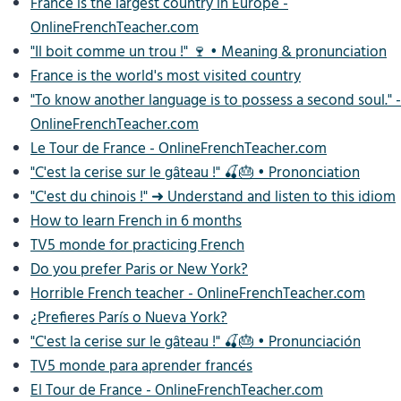
France is the largest country in Europe -
OnlineFrenchTeacher.com
"Il boit comme un trou !" 🍷 • Meaning & pronunciation
France is the world's most visited country
"To know another language is to possess a second soul." -
OnlineFrenchTeacher.com
Le Tour de France - OnlineFrenchTeacher.com
"C'est la cerise sur le gâteau !" 🍒🎂 • Prononciation
"C'est du chinois !" ➜ Understand and listen to this idiom
How to learn French in 6 months
TV5 monde for practicing French
Do you prefer Paris or New York?
Horrible French teacher - OnlineFrenchTeacher.com
¿Prefieres París o Nueva York?
"C'est la cerise sur le gâteau !" 🍒🎂 • Pronunciación
TV5 monde para aprender francés
El Tour de France - OnlineFrenchTeacher.com