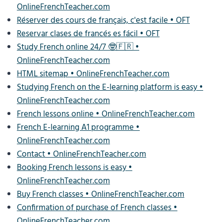
OnlineFrenchTeacher.com
Réserver des cours de français, c'est facile • OFT
Reservar clases de francés es fácil • OFT
Study French online 24/7 🤓🇫🇷 •
OnlineFrenchTeacher.com
HTML sitemap • OnlineFrenchTeacher.com
Studying French on the E-learning platform is easy •
OnlineFrenchTeacher.com
French lessons online • OnlineFrenchTeacher.com
French E-learning A1 programme •
OnlineFrenchTeacher.com
Contact • OnlineFrenchTeacher.com
Booking French lessons is easy •
OnlineFrenchTeacher.com
Buy French classes • OnlineFrenchTeacher.com
Confirmation of purchase of French classes •
OnlineFrenchTeacher.com