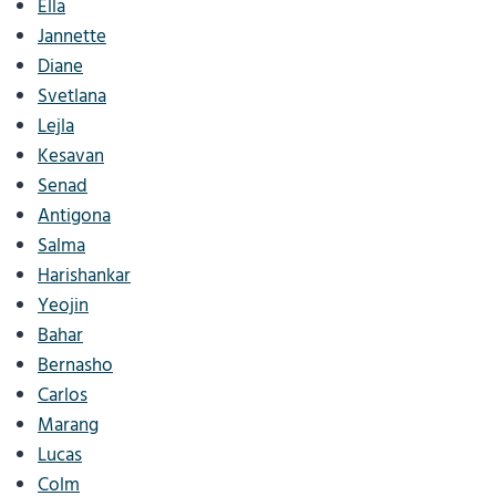
Ella
Jannette
Diane
Svetlana
Lejla
Kesavan
Senad
Antigona
Salma
Harishankar
Yeojin
Bahar
Bernasho
Carlos
Marang
Lucas
Colm