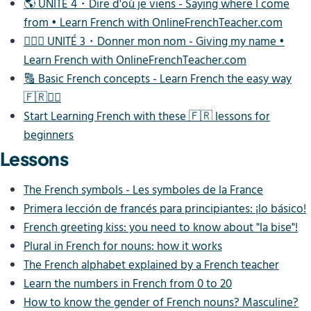
🌎 UNITÉ 4・Dire d'où je viens - Saying where I come
from • Learn French with OnlineFrenchTeacher.com
🙋🏾‍♀️ UNITÉ 3・Donner mon nom - Giving my name •
Learn French with OnlineFrenchTeacher.com
🔠 Basic French concepts - Learn French the easy way
🇫🇷✌🏽
Start Learning French with these 🇫🇷 lessons for
beginners
Lessons
The French symbols - Les symboles de la France
Primera lección de francés para principiantes: ¡lo básico!
French greeting kiss: you need to know about "la bise"!
Plural in French for nouns: how it works
The French alphabet explained by a French teacher
Learn the numbers in French from 0 to 20
How to know the gender of French nouns? Masculine?