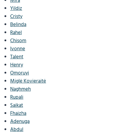
Mira
Yildiz
Cristy
Belinda
Rahel
Chisom
Ivonne
Talent
Henry
Omoruyi
Miglė Kovieraitė
Naghmeh
Rupali
Saikat
Fhaizha
Adenuga
Abdul