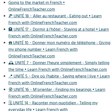
Going to the market in French •
OnlineFrenchTeacher.com
🍕 UNITÉ 18・Aller au restaurant - Eating out • Learn
French with OnlineFrenchTeacher.com
🏨 UNITÉ 17・Dormir à l'hôtel - Staying at a hotel • Learn
French with OnlineFrenchTeacher.com
☎️ UNITÉ 10・Donner mon numéro de téléphone - Giving
my phone number • Learn French with
OnlineFrenchTeacher.com
🕰 UNITÉ 7・Donner l'heure simplement - Simply telling
the time • Learn French with OnlineFrenchTeacher.com
📍 UNITÉ 5・Dire où j'habite - Saying where I live • Learn
French with OnlineFrenchTeacher.com
🧭 UNITÉ 16・M'orienter - Finding my bearings • Learn
French with OnlineFrenchTeacher.com
🗓 UNITÉ 14・Raconter mon quotidien - Telling my
everyday life • Learn French with