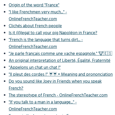
Origin of the word "France"
"I like Frenchmen very much..." -
OnlineFrenchTeacher.com
Clichés about French people
Is it (il)legal to call your pig Napoléon in France?
"French is the language that turns dirt... -
OnlineFrenchTeacher.com
"Je parle français comme une vache espagnole." 🐮🇪🇸
An original interpretation of Liberté, Égalité, Fraternité
"Appelons un chat un chat !"
"Il pleut des cordes !" ☔️☔️ • Meaning and prononciation
Do you sound like Joey in Friends when you speak
French?
The stereotype of French - OnlineFrenchTeacher.com
"If you talk to a man in a language..." -
OnlineFrenchTeacher.com