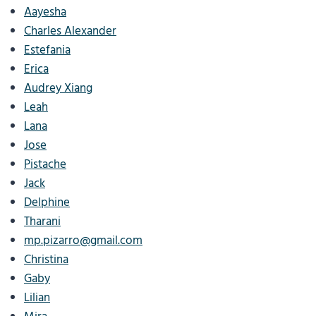
Aayesha
Charles Alexander
Estefania
Erica
Audrey Xiang
Leah
Lana
Jose
Pistache
Jack
Delphine
Tharani
mp.pizarro@gmail.com
Christina
Gaby
Lilian