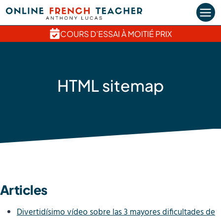
Aller
au
contenu
COURS D’ESSAI À MOITIÉ PRIX
HTML sitemap
Articles
Divertidísimo vídeo sobre las 3 mayores dificultades de