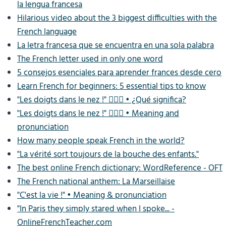
la lengua francesa
Hilarious video about the 3 biggest difficulties with the
French language
La letra francesa que se encuentra en una sola palabra
The French letter used in only one word
5 consejos esenciales para aprender frances desde cero
Learn French for beginners: 5 essential tips to know
"Les doigts dans le nez !" ✌🏽🐽 • ¿Qué significa?
"Les doigts dans le nez !" ✌🏽🐽 • Meaning and
pronunciation
How many people speak French in the world?
"La vérité sort toujours de la bouche des enfants."
The best online French dictionary: WordReference - OFT
The French national anthem: La Marseillaise
"C'est la vie !" • Meaning & pronunciation
"In Paris they simply stared when I spoke... -
OnlineFrenchTeacher.com