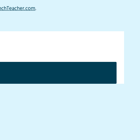
nchTeacher.com
.