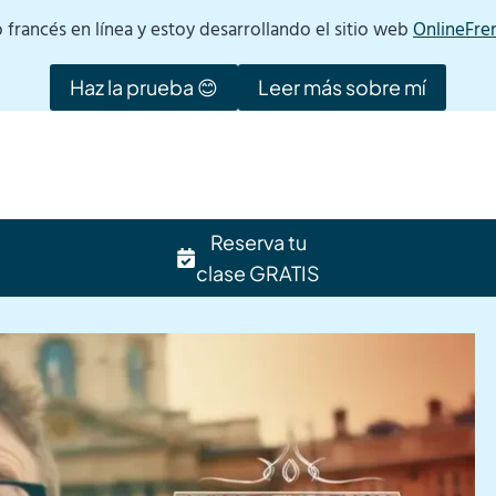
francés en línea y estoy desarrollando el sitio web
OnlineFre
Haz la prueba 😊
Leer más sobre mí
Reserva tu
clase GRATIS