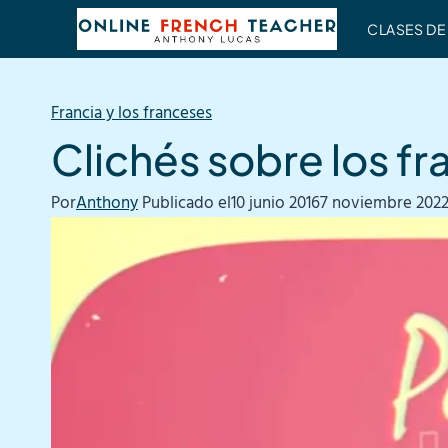
Saltar
CLASES DE
al
contenido
Francia y los franceses
Clichés sobre los f
Por
Anthony
Publicado el
10 junio 2016
7 noviembre 202