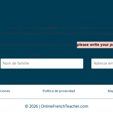
Stay In Touch With Your French Side
How do you say "
newsletter
" in French? Good news: the an
(The French never say "
bulletin d’information
" which is a more
a
 to receive news from Online French Teacher,
please write your
p
Last name
*
iciones
Política de privacidad
Map
© 2026 | OnlineFrenchTeacher.com