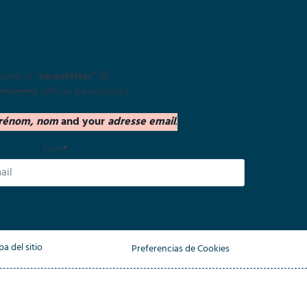
swer is "
newsletter
" 😜
nnoying
official translation).
rénom, nom
and your
adresse email
.
Email
*
a del sitio
Preferencias de Cookies