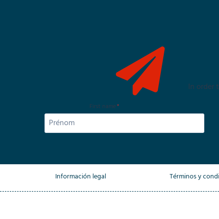
In order
First name
*
Información legal
Términos y cond