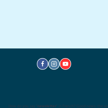
Stay In Touch With Your French Side
How do you say "
newsletter
" in French? Good news: the an