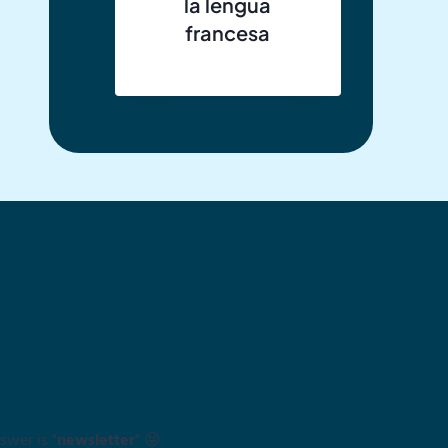
la lengua
francesa
swer is "
newsletter
" 😜