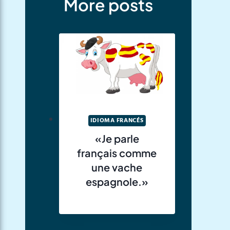
More posts
IDIOMA FRANCÉS
«Je parle
français comme
une vache
espagnole.»