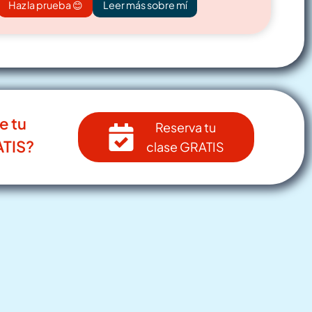
Haz la prueba 😊
Leer más sobre mí
e tu
Reserva tu
TIS?
clase GRATIS