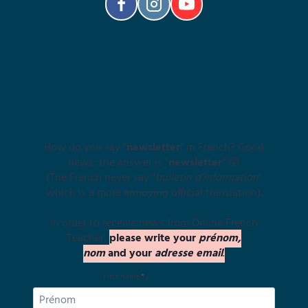
Stay In Touch With Your
French Side
How do you say "
newsletter
" in French? Good
news: the answer is "
newsletter
" 😜
(The French never say "
bulletin d’information
"
which is a more
annoying
official translation).
In order to receive news from Online French
Teacher,
please write your
prénom,
nom
and your
adresse email
.
First name
*