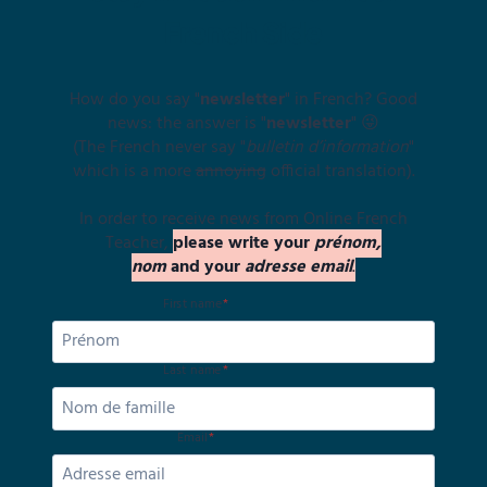
French Side
How do you say "
newsletter
" in French? Good
news: the answer is "
newsletter
" 😜
(The French never say "
bulletin d’information
"
which is a more
annoying
official translation).
In order to receive news from Online French
Teacher,
please write your
prénom,
nom
and your
adresse email
.
First name
*
Last name
*
Email
*