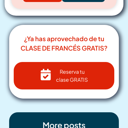
¿Ya has aprovechado de tu
CLASE DE FRANCÉS GRATIS?
Reserva tu
clase GRATIS
More posts