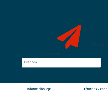
In order
First name
*
Información legal
Términos y cond