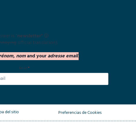
swer is "
newsletter
" 😜
nnoying
official translation).
rénom, nom
and your
adresse email
.
Email
*
a del sitio
Preferencias de Cookies