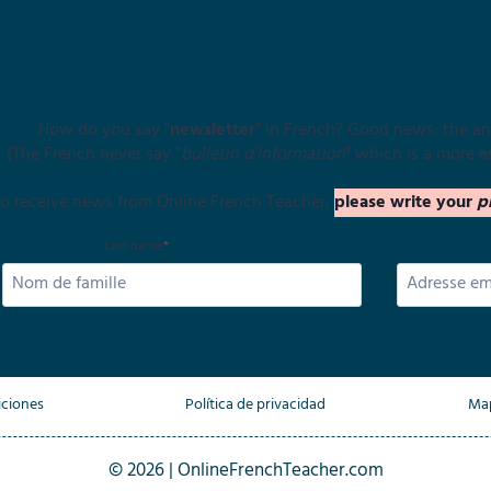
Stay In Touch With Your French Side
How do you say "
newsletter
" in French? Good news: the an
(The French never say "
bulletin d’information
" which is a more
a
 to receive news from Online French Teacher,
please write your
p
Last name
*
iciones
Política de privacidad
Map
© 2026 | OnlineFrenchTeacher.com