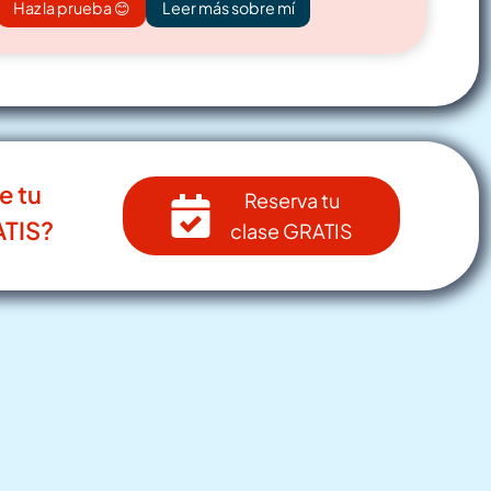
Haz la prueba 😊
Leer más sobre mí
e tu
Reserva tu
TIS?
clase GRATIS