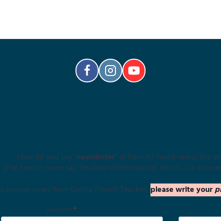
Stay In Touch With Your French Side
How do you say "
newsletter
" in French? Good news: the an
(The French never say "
bulletin d’information
" which is a more
a
 to receive news from Online French Teacher,
please write your
p
Last name
*