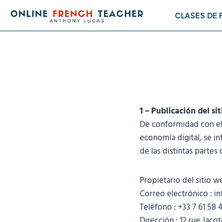
Saltar
CLASES DE
al
contenido
1 – Publicación del si
De conformidad con el a
economía digital, se i
de las distintas partes
Propietario del sitio 
Correo electrónico : 
Teléfono : +33 7 61 58 
Dirección : 12 rue Jaco