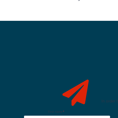
In order
First name
*