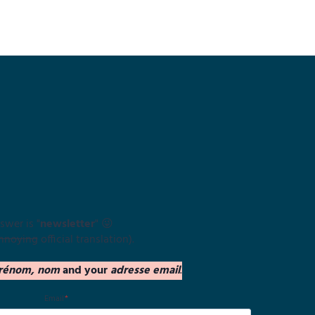
swer is "
newsletter
" 😜
nnoying
official translation).
rénom, nom
and your
adresse email
.
Email
*