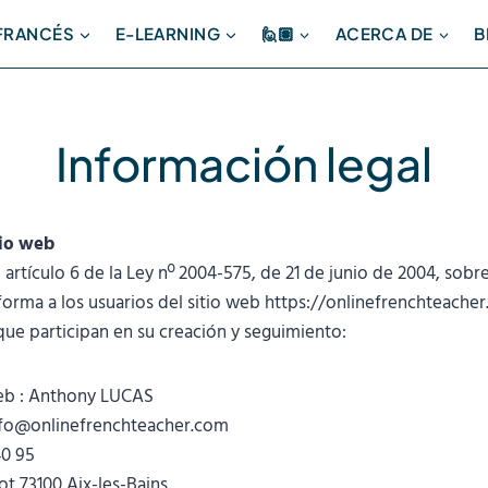
 FRANCÉS
E-LEARNING
🙋🏽
ACERCA DE
B
Información legal
tio web
rtículo 6 de la Ley nº 2004-575, de 21 de junio de 2004, sobre
nforma a los usuarios del sitio web https://onlinefrenchteache
 que participan en su creación y seguimiento:
web : Anthony LUCAS
info@onlinefrenchteacher.com
40 95
tot 73100 Aix-les-Bains