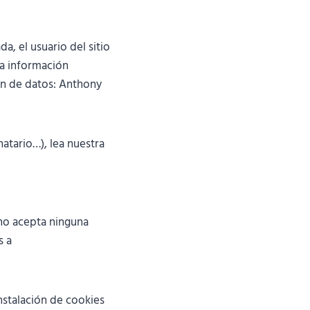
a, el usuario del sitio
la información
ón de datos: Anthony
atario…), lea nuestra
 no acepta ninguna
s a
nstalación de cookies