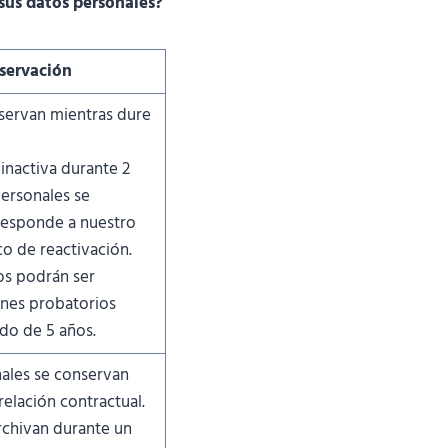
sus datos personales?
servación
servan mientras dure
 inactiva durante 2
personales se
 responde a nuestro
co de reactivación.
os podrán ser
ines probatorios
do de 5 años.
ales se conservan
relación contractual.
archivan durante un