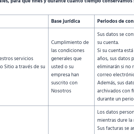
ales, para qué fines y durante cuánto tiempo conservamos 
Base jurídica
Periodos de con
Sus datos se con
Cumplimiento de
su cuenta.
las condiciones
Si su cuenta está
stros servicios
generales que
años, sus datos 
o Sitio a través de su
usted o su
eliminarán si no
empresa han
correo electróni
suscrito con
Además, sus dat
Nosotros
archivados con f
durante un perio
Los datos person
mientras dure la 
Sus facturas se 