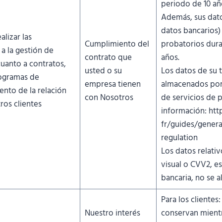
periodo de 10 añ
Además, sus dato
datos bancarios) 
alizar las
Cumplimiento del
probatorios dura
 a la gestión de
contrato que
años.
cuanto a contratos,
usted o su
Los datos de su t
rogramas de
empresa tienen
almacenados por
ento de la relación
con Nosotros
de servicios de 
ros clientes
información: htt
fr/guides/genera
regulation
Los datos relativ
visual o CVV2, es
bancaria, no se 
Para los clientes:
Nuestro interés
conservan mientr