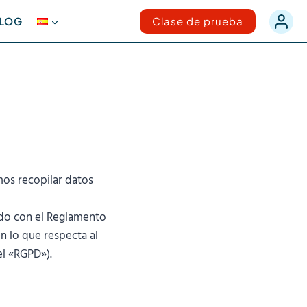
LOG
Clase de prueba
mos recopilar datos
rdo con el Reglamento
en lo que respecta al
el «RGPD»).