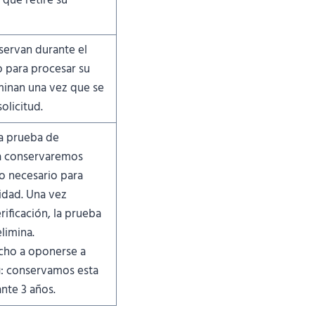
 que retire su
servan durante el
 para procesar su
iminan una vez que se
olicitud.
a prueba de
la conservaremos
o necesario para
tidad. Una vez
ificación, la prueba
limina.
echo a oponerse a
g: conservamos esta
nte 3 años.