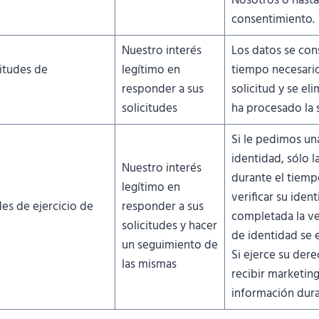
Nosotros o hasta
consentimiento.
Nuestro interés
Los datos se con
itudes de
legítimo en
tiempo necesario
responder a sus
solicitud y se el
solicitudes
ha procesado la s
Si le pedimos un
identidad, sólo 
Nuestro interés
durante el tiemp
legítimo en
verificar su iden
des de ejercicio de
responder a sus
completada la ver
solicitudes y hacer
de identidad se e
un seguimiento de
Si ejerce su der
las mismas
recibir marketin
información dura