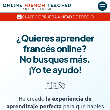
Saltar
al
contenido
CLASE DE PRUEBA A MITAD DE PRECIO
¿Quieres aprender
francés online?
No busques más.
¡Yo te ayudo!
🇫🇷🚀
He creado
la experiencia de
aprendizaje perfecta
para que hables