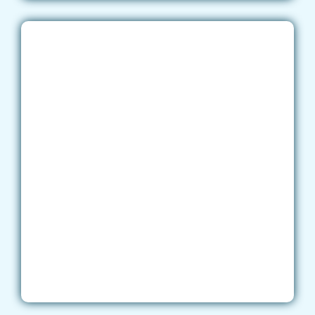
profesor de
francés nativo con
experiencia
ñado por un experto para darte lo que
necesitas y ayudarte a tener éxito