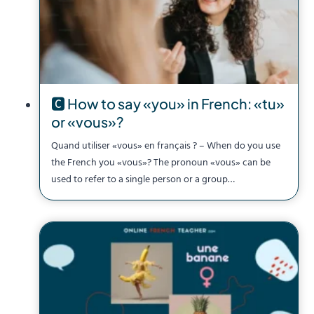
🅲 How to say «you» in French: «tu»
or «vous»?
Quand utiliser «vous» en français ? – When do you use
the French you «vous»? The pronoun «vous» can be
used to refer to a single person or a group…