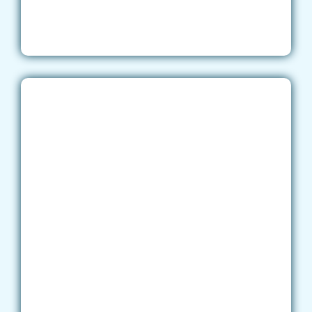
ejercicios en línea
practicar gramática, vocabulario y
omprensión oral para comprobar tu
comprensión