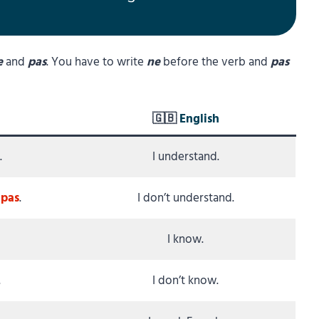
e
and
pas
. You have to write
ne
before the verb and
pas
🇬🇧
English
.
I understand.
s
pas
.
I don’t understand.
I know.
.
I don’t know.