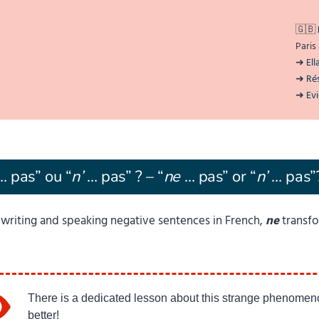
🇬🇧
Paris
➜
Ella
➜
Rés
➜
Ev
 pas” ou “
n’
… pas” ? – “
ne
… pas” or “
n’
… pas”
writing and speaking negative sentences in French,
ne
transfo
There is a dedicated lesson about this strange phenomen
better!