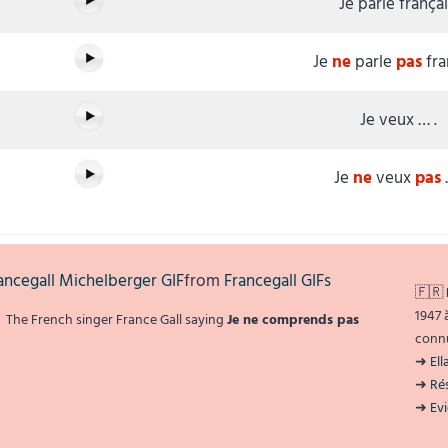
Je parle françai
Je
ne
parle
pas
fra
Je veux … .
Je
ne
veux
pas
ancegall Michelberger GIF
from
Francegall GIFs
🇫🇷
1947 
The French singer France Gall saying
Je ne comprends pas
connu
➜
Ella
➜
Rés
➜
Ev