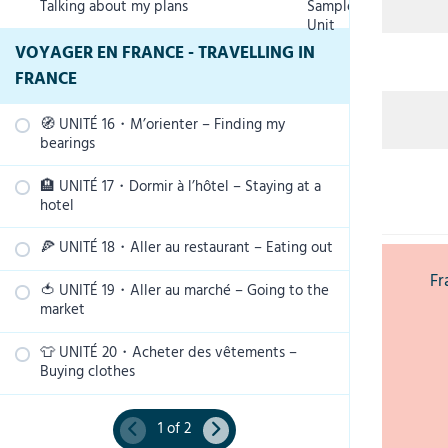
Talking about my plans
Sample
français – The 50 most frequent verbs in
week
🆂🅵 Présenter quelqu’un – Introducing
The furniture and objects in a house
Unit
French
someone
🆅 La météo – The weather
VOYAGER EN FRANCE - TRAVELLING IN
🆅 Les activités dans une maison –
🆂🅵 Situer des objets – Locating objects
🅶 Les connecteurs logiques – The logical
Activities at home
FRANCE
🅿 Le son [oi] – The sound [oi]
🅲🅾 Le verbe “aller” – The verb “aller”
connectors
🅶 Les prépositions et articles contractés
🅲🅾 Le verbe “prendre” – The verb
🧭 UNITÉ 16・M’orienter – Finding my
– Contraction of prepositions and articles
PRACTICE: Le verbe “aller”
🆂🅵 Parler de mes goûts – Talking about
“prendre”
bearings
my likes and dislikes
🆅 Les nombres ordinaux – Ordinal
🅶 Le futur proche – The near future
🏨 UNITÉ 17・Dormir à l’hôtel – Staying at a
PRACTICE: Le verbe “prendre”
🆅 Les lieux en ville – Places in town
numbers
hotel
🅿 Le son [j] – The sound [j]
🅶 Formuler des questions – Making
🅲🅾 Les verbes pronominaux –
🆅 Les moyens de transport – Means of
🅿 Le son [ch] – The sound [ch]
🍕 UNITÉ 18・Aller au restaurant – Eating out
questions
🆅 À l’hôtel – At the hotel
Pronominal verbs
transport
Fr
🍅 UNITÉ 19・Aller au marché – Going to the
🆂🅵 Aller manger au restaurant – Eating
🅿 Les liaisons interdites – Forbidden
🆅 Les mois et les dates – Months and
🆅 Les expressions de fréquence –
🅶 Le pronom “y” – The pronoun “y”
market
out
liaisons
dates
Expressions of frequency
🅲🅾 L’impératif – The imperative
👕 UNITÉ 20・Acheter des vêtements –
🆅 Les fruits et les légumes – Fruits and
🆅 La carte d’un restaurant – A restaurant
🅿 Le son [u] – The sound [u]
🆂🅵 Remplir une fiche d’inscription –
🆂🅵 Donner l’heure – Saying the time
Buying clothes
vegetables
menu
Filling in a registration form
🆅 Les directions – Directions
🅿 Le son [an] – The sound [an]
🆅 Les vêtements – Clothes
🅶 Exprimer la quantité (1re partie) –
🆅 Les boissons – Drinks
🆂🅵 Gérer des problèmes à l’hôtel –
🅿 Le son [in] – The sound [in]
1 of 2
Expressing quantity (part 1)
Handling problems at the hotel