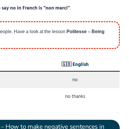
 say no in French is “non merci”
.
people. Have a look at the lesson
Politesse – Being
🇬🇧
English
no
no thanks
? – How to make negative sentences in