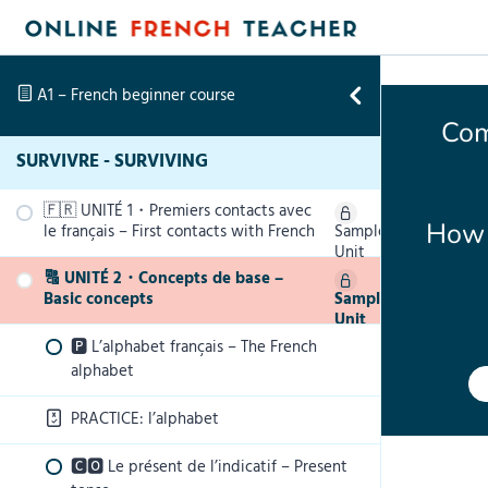
Skip to content
A1 – French beginner course
Com
SURVIVRE - SURVIVING
🇫🇷 UNITÉ 1・Premiers contacts avec
How 
le français – First contacts with French
Sample
Unit
🔠 UNITÉ 2・Concepts de base –
🆅 20 expressions essentielles – 20 key
Basic concepts
Sample
phrases
Unit
🅿 L’alphabet français – The French
PRACTICE: 20 expressions essentielles
alphabet
🆅 Politesse – Being polite in French
PRACTICE: l’alphabet
PRACTICE: Politesse
🅲🅾 Le présent de l’indicatif – Present