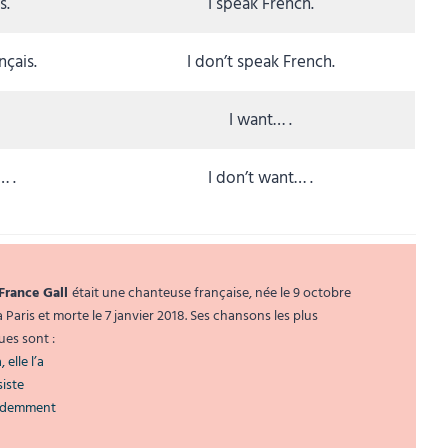
s.
I speak French.
nçais.
I don’t speak French.
I want… .
… .
I don’t want… .
France Gall
était une chanteuse française, née le 9 octobre
à Paris et morte le 7 janvier 2018. Ses chansons les plus
es sont :
, elle l’a
iste
idemment