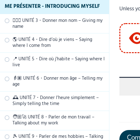
ME PRÉSENTER - INTRODUCING MYSELF
Unless yo
🙋🏾‍♀️ UNITÉ 3・Donner mon nom – Giving my
name
🌎 UNITÉ 4・Dire d’où je viens – Saying
🅶 Les pronoms sujets – The subject
where I come from
pronouns
📍 UNITÉ 5・Dire où j’habite – Saying where I
🆅 Les nationalités – Nationalities
🅶 Les articles définis et indéfinis – The
live
definite and indefinite articles
🅲🅾 Le verbe “être” – The verb “être”
👵🏽 UNITÉ 6・Donner mon âge – Telling my
🆅 Les noms des pays en français – Names
🅶 L’élision – The elision
age
of countries in French
PRACTICE: Le verbe “être”
🆅 Expressions courantes avec “C’est” –
🕰 UNITÉ 7・Donner l’heure simplement –
🆅 Les nombres de 20 à 69 – Numbers
🅶 Les prépositions avant les lieux –
🅶 Questions avec “quel(le)(s)” –
Common expressions with “C’est”
Simply telling the time
from 20 to 69
Prepositions before places
Questions with “quel(le)(s)”
🆂🅵 Donner mon nom – Giving my name
🧑🏼‍🚀 UNITÉ 8・Parler de mon travail –
🆂🅵 Demander et donner l’heure
PRACTICE: les nombres de 20 à 69
🅶 La place et l’accord des adjectifs – The
🆂🅵 Dire d’où je viens – Saying where I
Talking about my work
simplement – Simply asking and telling
position and agreement of adjectives
come from
🅿 Les sons de consonnes identiques à
the time
🅲🅾 Le verbe “avoir” – The verb “avoir”
l’anglais – Consonant sounds identical to
🎾 UNITÉ 9・Parler de mes hobbies – Talking
Comm
🆅 Les professions – Professions