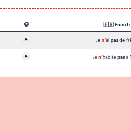
🎧
🇫🇷
French
Je
n’
ai
pas
de frè
Je
n’
habite
pas
à P