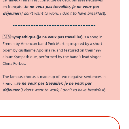
Le fameux refrain est constitué de deux phrases négatives
en français :
Je ne veux pas travailler, je ne veux pas
déjeuner
(
I don’t want to work, I don’t to have breakfast
).
🇬🇧
Sympathique (je ne veux pas travailler)
is a song in
French by American band Pink Martini, inspired by a short
poem by Guillaume Apollinaire, and featured on their 1997
album Sympathique, performed by the band’s lead singer
China Forbes.
The famous chorus is made up of two negative sentences in
French:
Je ne veux pas travailler, je ne veux pas
déjeuner
(
I don’t want to work, I don’t to have breakfast
).