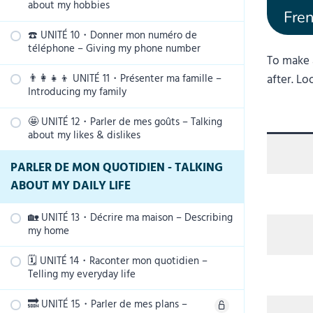
🆂🅵 Dire où j’habite – Saying where I live
🅿 Le son [i] – The sound [i]
about my hobbies
English
🅿 Les liaisons obligatoires – Mandatory
PRACTICE: Le verbe “avoir”
Fre
🅶 Questions utilisant la tonalité
liaisons
🅿 Le son [o] – The sound [o]
☎️ UNITÉ 10・Donner mon numéro de
🆅 Temps libre et sorties – Free time
ascendante ou “est-ce que” – Questions
🆂🅵 Donner mon âge – Providing my age
téléphone – Giving my phone number
activities
using the rising tone or “est-ce que”
🅿 Le son [e] – The sound [e]
To make 
🅿 Le son [s] – The sound [s]
👨‍👩‍👧‍👦 UNITÉ 11・Présenter ma famille –
after. Lo
🆅 Les nombres de 60 à 100 – Numbers
🆅 Sports et activités physiques – Sports
🆂🅵 Dire ce que je fais dans la vie –
Introducing my family
from 60 to 100
and physical activities
Saying what I do for a living
🤩 UNITÉ 12・Parler de mes goûts – Talking
🆅 Le statut marital et les relations
PRACTICE: les nombres de 60 à 100
🅲🅾 Le verbe “faire” – The verb “faire”
🅿 Le son [ou] – The sound [ou]
about my likes & dislikes
amoureuses – Marital status and romantic
relationships
🆂🅵 Donner mon numéro de téléphone –
PRACTICE: Le verbe “faire”
🅲🅾 Les verbes du premier groupe (les
PARLER DE MON QUOTIDIEN - TALKING
Giving my phone number
verbes en -er) – The verbs of the first
🆅 Les membres de la famille – Family
ABOUT MY DAILY LIFE
🅶 Questions avec “qu’est-ce que” –
group (ending in -er)
members
🆂🅵 Donner mon adresse email – Giving
Questions with “qu’est-ce que”
🏡 UNITÉ 13・Décrire ma maison – Describing
my email address
PRACTICE: Les verbes du premier groupe
🅶 Les adjectifs possessifs – The
my home
🆂🅵 Parler de mes hobbies – Talking
possessive adjectives
🅿 Les lettres muettes en fin de mots –
about my hobbies
🅶 Les constructions avec l’infinitif –
🗓 UNITÉ 14・Raconter mon quotidien –
🆅 Les pièces de la maison – Rooms in the
Silent letters at the end of words
Infinitive constructions
Telling my everyday life
🅶 Les pronoms toniques – The stressed
house
🅿 Le son [k] – The sound [k]
pronouns
🅿 Le son [a] – The sound [a]
🔜 UNITÉ 15・Parler de mes plans –
🆅 Les 50 verbes les plus fréquents en
🆅 Les jours de la semaine – Days of the
🆅 Les meubles et objets d’une maison –