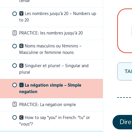
tense
🆅 Salutations – French greetings
🆅 Les nombres jusqu’à 20 – Numbers up
PRACTICE: Salutations
to 20
🅲 Faire la bise en France – French
PRACTICE: les nombres jusqu’à 20
greeting kiss
🅶 Noms masculins ou féminins –
PRACTICE: La bise
Masculine or feminine nouns
🆅 Ça va ? – How are you?
🅶 Singulier et pluriel – Singular and
TA
plural
PRACTICE: Comment ça va ?
🅶 La négation simple – Simple
🅲 Les symboles de la France – The
negation
symbols of France
PRACTICE: La négation simple
🅲 How to say “you” in French: “tu” or
Dire
“vous”?