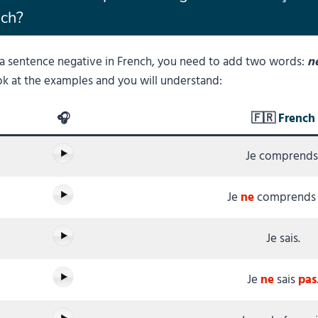
nch?
a sentence negative in French, you need to add two words:
n
ok at the examples and you will understand:
🎧
🇫🇷
French
Je comprends
Je
ne
comprend
Je sais.
Je
ne
sais
pas