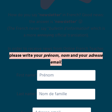
How do you say "
newsletter
" in French? Good news:
the answer is "
newsletter
" 😜
(The French never say "
bulletin d’information
" which is
a more
annoying
official translation).
In order to receive news from Online French Teacher,
please write your
prénom, nom
and your
adresse
email
.
First name
*
Last name
*