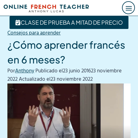
Saltar
al
contenido
CLASE DE PRUEBA A MITAD DE PRECIO
Consejos para aprender
¿Cómo aprender francés
en 6 meses?
Por
Anthony
Publicado el
23 junio 2016
23 noviembre
2022
Actualizado el
23 noviembre 2022