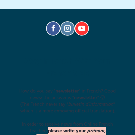
Stay In Touch With Your
French Side
How do you say "
newsletter
" in French? Good
news: the answer is "
newsletter
" 😜
(The French never say "
bulletin d’information
"
which is a more
annoying
official translation).
In order to receive news from Online French
Teacher,
please write your
prénom,